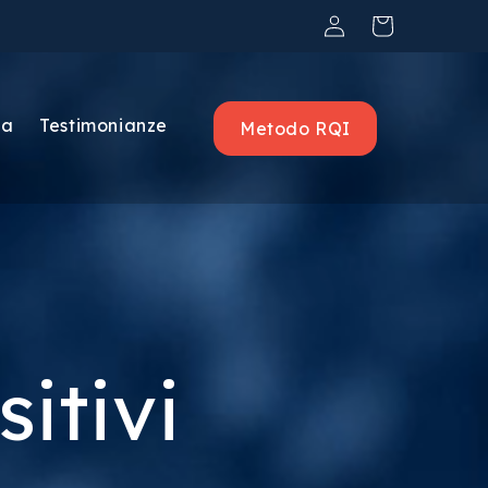
Accedi
Carrello
ca
Testimonianze
Metodo RQI
itivi